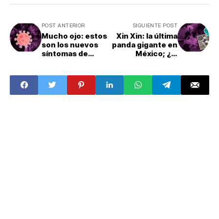
POST ANTERIOR
SIGUIENTE POST
Mucho ojo: estos
Xin Xin: la última
son los nuevos
panda gigante en
síntomas de
México; ¿El
COVID
Zoológico de
Chapultepec se
quedará sin
pandas?