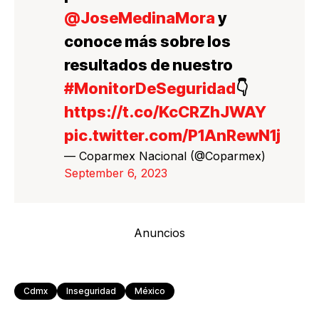
@JoseMedinaMora
y
conoce más sobre los
resultados de nuestro
#MonitorDeSeguridad
👇
https://t.co/KcCRZhJWAY
pic.twitter.com/P1AnRewN1j
— Coparmex Nacional (@Coparmex)
September 6, 2023
Anuncios
Cdmx
Inseguridad
México