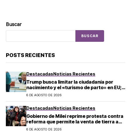
Buscar
BUSCAR
POSTS RECIENTES
Destacadas
Noticias Recientes
Trump busca limitar la ciudadanía por
nacimiento y el «turismo de parto» en EU;
¿a quién afecta?
6 DE AGOSTO DE 2026
Destacadas
Noticias Recientes
Gobierno de Milei reprime protesta contra
reforma que permite la venta de tierra a
extranjeros en Argentina
6 DE AGOSTO DE 2026