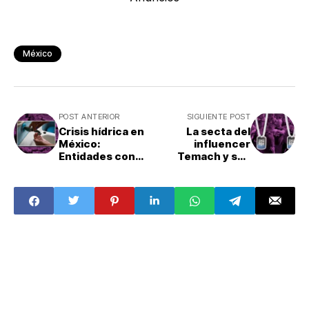
México
POST ANTERIOR
SIGUIENTE POST
Crisis hídrica en
La secta del
México:
influencer
Entidades con
Temach y sus
mayor escasez
seguidores:
de agua
Discurso de odio