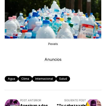
Pexels
Anuncios
Agua
Clima
Internacional
Salud
POST ANTERIOR
SIGUIENTE POST
Asesinan a dos
"Tu cabeza vale