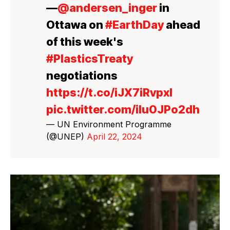
—
@andersen_inger
in
Ottawa on
#EarthDay
ahead
of this week's
#PlasticsTreaty
negotiations
https://t.co/iJX7iRvpxl
pic.twitter.com/iIu0JPo2dh
— UN Environment Programme
(@UNEP)
April 22, 2024