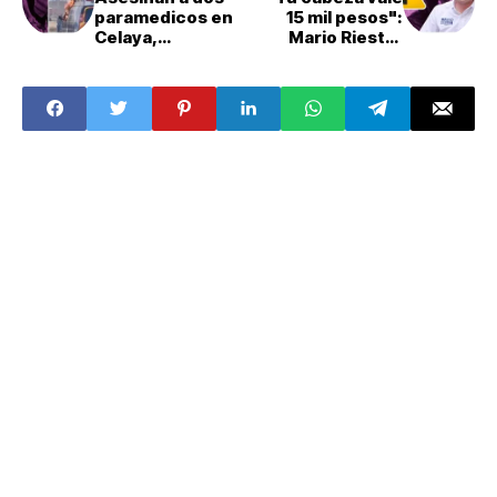
paramedicos en
15 mil pesos":
Celaya,
Mario Riestra
Guanajuato
denuncia
amenaza