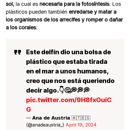
sol,
la cual es
necesaria para la fotosíntesis
. Los
plásticos pueden también
enredarse y matar a
los organismos de los arrecifes y romper o dañar
a los corales
.
Este delfín dio una bolsa de
plástico que estaba tirada
en el mar a unos humanos,
creo que nos está queriendo
decir algo.👇🤔💭💭💭
pic.twitter.com/9H8fxOuiC
G
— 𝗔𝗻𝗮 𝗱𝗲 𝗔𝘂𝘀𝘁𝗿𝗶𝗮 🇦🇹🇪🇸
(@anadeaustria_)
April 19, 2024