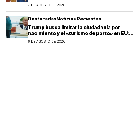
llegada de Betssy Chávez al país
7 DE AGOSTO DE 2026
Destacadas
Noticias Recientes
Trump busca limitar la ciudadanía por
nacimiento y el «turismo de parto» en EU;
¿a quién afecta?
6 DE AGOSTO DE 2026