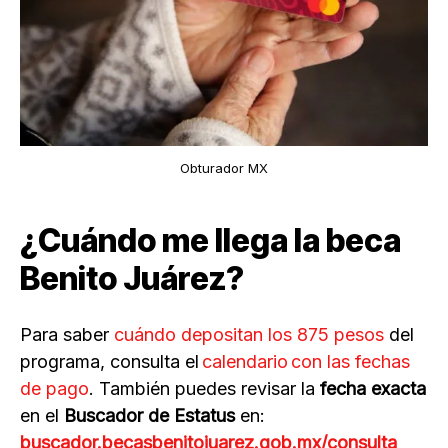
Obturador MX
¿Cuándo me llega la beca
Benito Juárez?
Para saber
cuándo depositan los 875 pesos
del
programa, consulta el
calendario con las fechas
de pago
. También puedes revisar la
fecha exacta
en el
Buscador de Estatus
en:
buscador.becasbenitojuarez.gob.mx/consulta