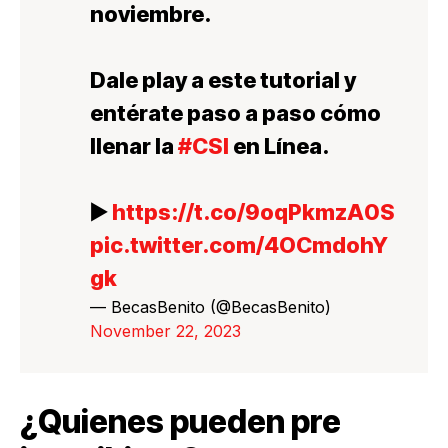
noviembre.
Dale play a este tutorial y
entérate paso a paso cómo
llenar la
#CSI
en Línea.
▶️
https://t.co/9oqPkmzA0S
pic.twitter.com/4OCmdohY
gk
— BecasBenito (@BecasBenito)
November 22, 2023
¿Quienes pueden pre