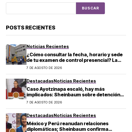
BUSCAR
POSTS RECIENTES
Noticias Recientes
¿Cómo consultar la fecha, horario y sede
de tu examen de control presencial? La
UNAM da pasos a seguir
7 DE AGOSTO DE 2026
Destacadas
Noticias Recientes
Caso Ayotzinapa escaló, hay más
implicados: Sheinbaum sobre detención
de Ángel Aguirre
7 DE AGOSTO DE 2026
Destacadas
Noticias Recientes
México y Perú reanudan relaciones
diplomáticas; Sheinbaum confirma