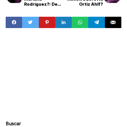
Rodríguez?: De
Ortiz Ahlf?
las zapatillas de
ballet a los tenis
"fosfo"
Buscar