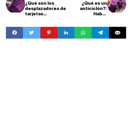
¿Qué son los
¿Qué es un
desplazadores de
anticiclón?:
tarjetas
Habrá
bancarias? ¡Evita
temperaturas
que te roben!
altas de calor