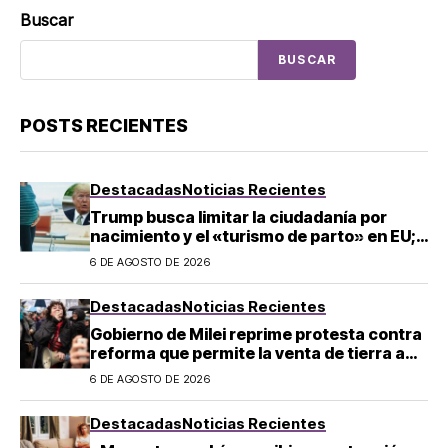
Buscar
BUSCAR
POSTS RECIENTES
Destacadas
Noticias Recientes
Trump busca limitar la ciudadanía por
nacimiento y el «turismo de parto» en EU;
¿a quién afecta?
6 DE AGOSTO DE 2026
Destacadas
Noticias Recientes
Gobierno de Milei reprime protesta contra
reforma que permite la venta de tierra a
extranjeros en Argentina
6 DE AGOSTO DE 2026
Destacadas
Noticias Recientes