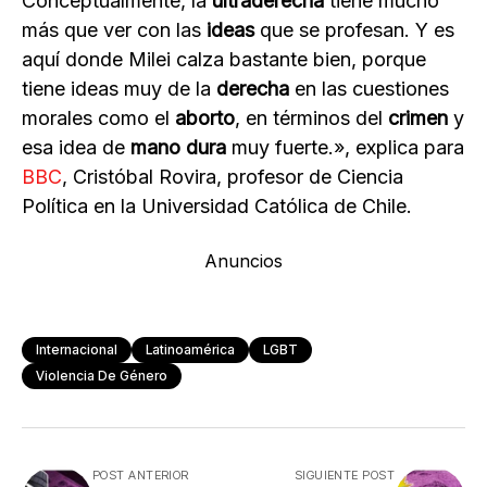
Conceptualmente, la
ultraderecha
tiene mucho
más que ver con las
ideas
que se profesan. Y es
aquí donde Milei calza bastante bien, porque
tiene ideas muy de la
derecha
en las cuestiones
morales como el
aborto
, en términos del
crimen
y
esa idea de
mano dura
muy fuerte.», explica para
BBC
, Cristóbal Rovira, profesor de Ciencia
Política en la Universidad Católica de Chile.
Anuncios
Internacional
Latinoamérica
LGBT
Violencia De Género
POST ANTERIOR
SIGUIENTE POST