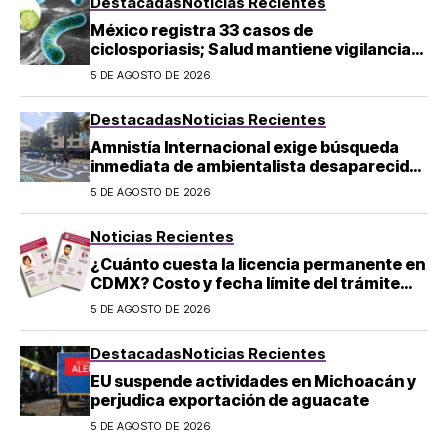
Destacadas
Noticias Recientes
México registra 33 casos de
ciclosporiasis; Salud mantiene vigilancia
epidemiológica
5 DE AGOSTO DE 2026
Destacadas
Noticias Recientes
Amnistía Internacional exige búsqueda
inmediata de ambientalista desaparecido
en Michoacán
5 DE AGOSTO DE 2026
Noticias Recientes
¿Cuánto cuesta la licencia permanente en
CDMX? Costo y fecha límite del trámite
2026
5 DE AGOSTO DE 2026
Destacadas
Noticias Recientes
EU suspende actividades en Michoacán y
perjudica exportación de aguacate
5 DE AGOSTO DE 2026