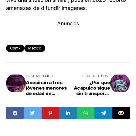
amenazas de difundir imágenes.
Anuncios
Cdmx
México
POST ANTERIOR
SIGUIENTE POST
Asesinan a tres
¿Por qué
jóvenes menores
Acapulco sigue
de edad en
sin transporte
Puebla: ¿Qué
público?
pasó?