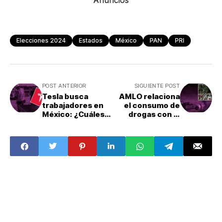
Anuncios
Elecciones 2024
Estados
México
PAN
PRI
POST ANTERIOR
SIGUIENTE POST
Tesla busca
AMLO relaciona
trabajadores en
el consumo de
México: ¿Cuáles
drogas con la
son los perfiles?
masacre en
Salvatierra,
Guanajuato: ¿Qué
pasó?