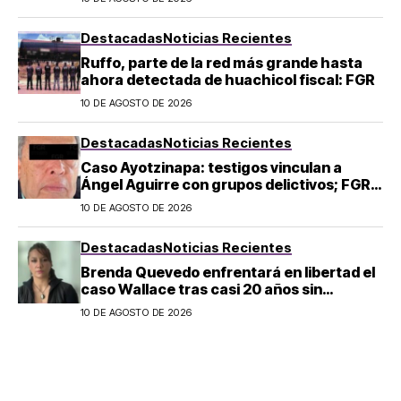
Destacadas
Noticias Recientes
Ruffo, parte de la red más grande hasta
ahora detectada de huachicol fiscal: FGR
10 DE AGOSTO DE 2026
Destacadas
Noticias Recientes
Caso Ayotzinapa: testigos vinculan a
Ángel Aguirre con grupos delictivos; FGR
lo acusa de destruir evidencia
10 DE AGOSTO DE 2026
Destacadas
Noticias Recientes
Brenda Quevedo enfrentará en libertad el
caso Wallace tras casi 20 años sin
sentencia
10 DE AGOSTO DE 2026