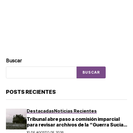
Buscar
BUSCAR
POSTS RECIENTES
Destacadas
Noticias Recientes
Tribunal abre paso a comisión imparcial
para revisar archivos de la “Guerra Sucia”
tras omisión de Sedena
10 DE AGOSTO DE 2026