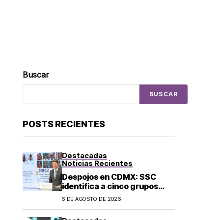
Buscar
BUSCAR
POSTS RECIENTES
Destacadas
Noticias Recientes
Despojos en CDMX: SSC
identifica a cinco grupos
criminales vinculados a este
6 DE AGOSTO DE 2026
delito