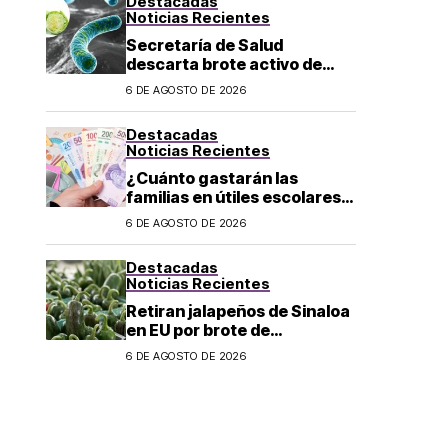
Destacadas
Noticias Recientes
Secretaría de Salud
descarta brote activo de
ciclosporiasis en México y
6 DE AGOSTO DE 2026
pide mantener la calma
Destacadas
Noticias Recientes
¿Cuánto gastarán las
familias en útiles escolares?
Costo aumenta a 6 mil pesos
6 DE AGOSTO DE 2026
por alumno de educación
básica en regreso a clases
Destacadas
Noticias Recientes
Retiran jalapeños de Sinaloa
en EU por brote de
Salmonella; CDC reportan
6 DE AGOSTO DE 2026
345 casos