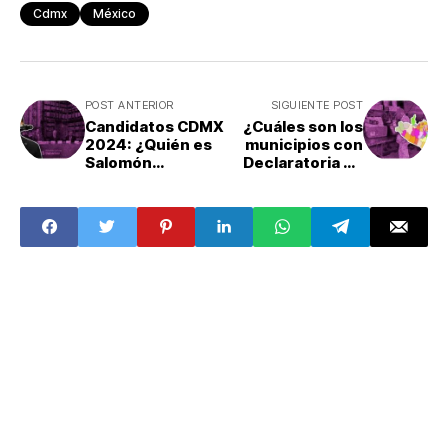
Cdmx
México
POST ANTERIOR
SIGUIENTE POST
Candidatos CDMX
¿Cuáles son los
2024: ¿Quién es
municipios con
Salomón
Declaratoria de
Chertorivski?
Desastre Natural
por el huracán
Otis?