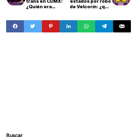
trans en CDMX:
estados por robo
¿Quién era
de Velcorin: ¿qué
Samantha
es esta sustancia
Fonseca?
tóxica?
Buscar