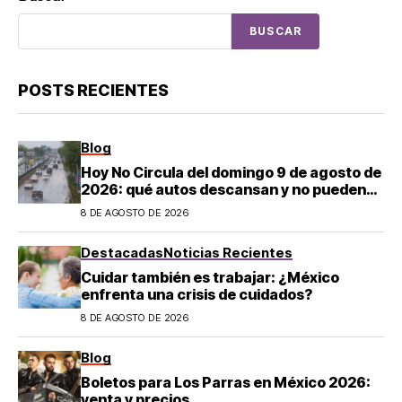
BUSCAR
POSTS RECIENTES
Blog
Hoy No Circula del domingo 9 de agosto de
2026: qué autos descansan y no pueden
salir en CDMX y el Estado de México; estos
8 DE AGOSTO DE 2026
son los horarios oficiales
Destacadas
Noticias Recientes
Cuidar también es trabajar: ¿México
enfrenta una crisis de cuidados?
8 DE AGOSTO DE 2026
Blog
Boletos para Los Parras en México 2026:
venta y precios