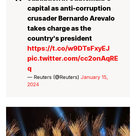
capital as anti-corruption
crusader Bernardo Arevalo
takes charge as the
country's president
https://t.co/w9DTsFxyEJ
pic.twitter.com/cc2onAqRE
q
— Reuters (@Reuters)
January 15,
2024