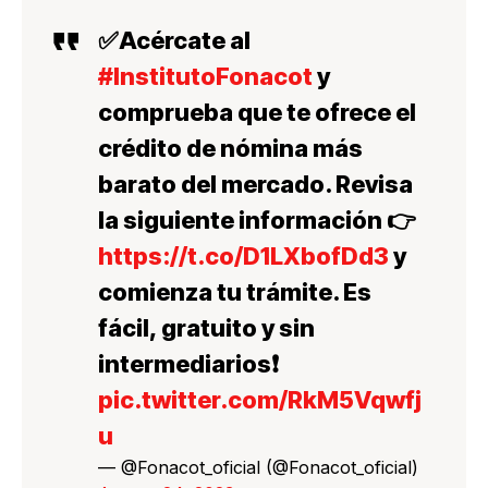
✅Acércate al
#InstitutoFonacot
y
comprueba que te ofrece el
crédito de nómina más
barato del mercado. Revisa
la siguiente información 👉
https://t.co/D1LXbofDd3
y
comienza tu trámite. Es
fácil, gratuito y sin
intermediarios❗️
pic.twitter.com/RkM5Vqwfj
u
— @Fonacot_oficial (@Fonacot_oficial)