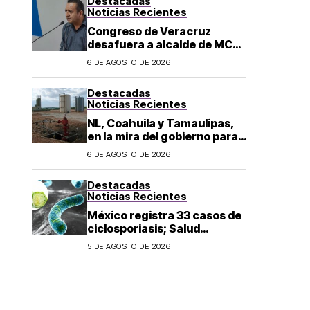
Destacadas
los 43 normalistas
Noticias Recientes
Congreso de Veracruz
desafuera a alcalde de MC
investigado por el asesinato
6 DE AGOSTO DE 2026
de la periodista Roxana
Guzmán
Destacadas
Noticias Recientes
NL, Coahuila y Tamaulipas,
en la mira del gobierno para
fracking
6 DE AGOSTO DE 2026
Destacadas
Noticias Recientes
México registra 33 casos de
ciclosporiasis; Salud
mantiene vigilancia
5 DE AGOSTO DE 2026
epidemiológica