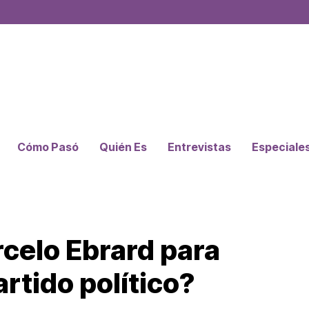
Cómo Pasó
Quién Es
Entrevistas
Especiale
celo Ebrard para
rtido político?