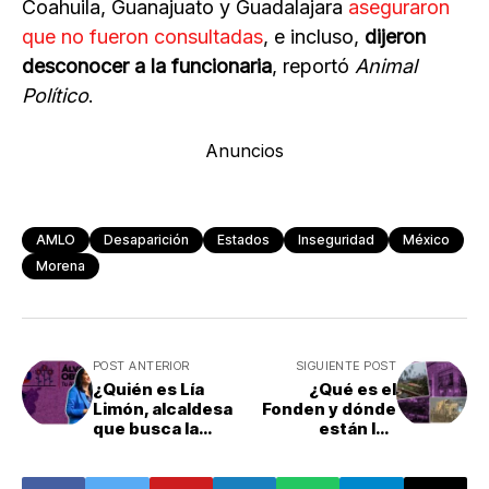
Coahuila, Guanajuato y Guadalajara
aseguraron
que no fueron consultadas
, e incluso,
dijeron
desconocer a la funcionaria
, reportó
Animal
Político
.
Anuncios
AMLO
Desaparición
Estados
Inseguridad
México
Morena
POST ANTERIOR
SIGUIENTE POST
¿Quién es Lía
¿Qué es el
Limón, alcaldesa
Fonden y dónde
que busca la
están los
jefatura de
recursos para
Gobierno en
desastres
CDMX?
naturales?