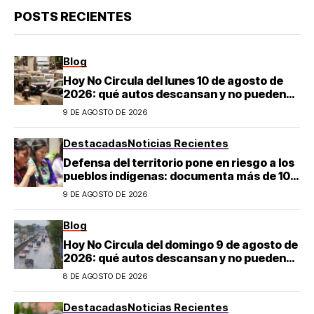
POSTS RECIENTES
Blog
Hoy No Circula del lunes 10 de agosto de
2026: qué autos descansan y no pueden
salir en CDMX y el Estado de México; estos
9 DE AGOSTO DE 2026
son los horarios oficiales
Destacadas
Noticias Recientes
Defensa del territorio pone en riesgo a los
pueblos indígenas: documenta más de 100
desapariciones
9 DE AGOSTO DE 2026
Blog
Hoy No Circula del domingo 9 de agosto de
2026: qué autos descansan y no pueden
salir en CDMX y el Estado de México; estos
8 DE AGOSTO DE 2026
son los horarios oficiales
Destacadas
Noticias Recientes