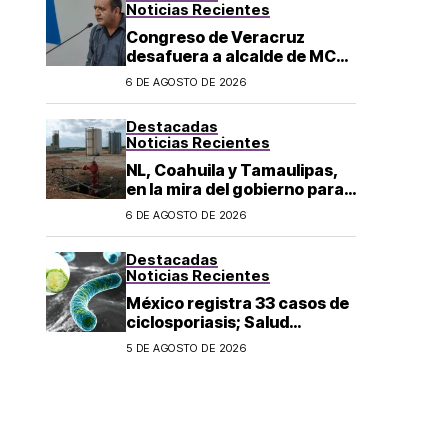
Noticias Recientes
Congreso de Veracruz
desafuera a alcalde de MC
investigado por el asesinato
6 DE AGOSTO DE 2026
de la periodista Roxana
Guzmán
Destacadas
Noticias Recientes
NL, Coahuila y Tamaulipas,
en la mira del gobierno para
fracking
6 DE AGOSTO DE 2026
Destacadas
Noticias Recientes
México registra 33 casos de
ciclosporiasis; Salud
mantiene vigilancia
5 DE AGOSTO DE 2026
epidemiológica