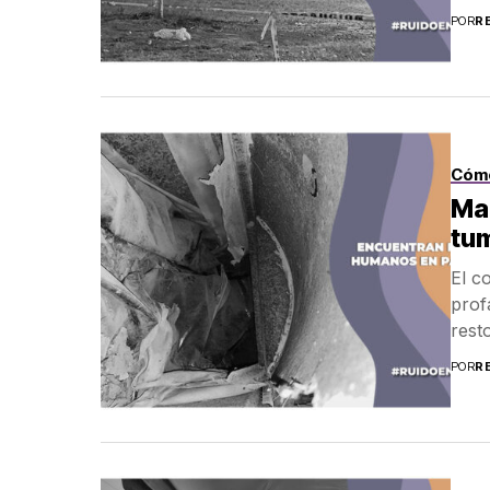
POR
R
Cóm
Ma
tu
El c
prof
rest
POR
R