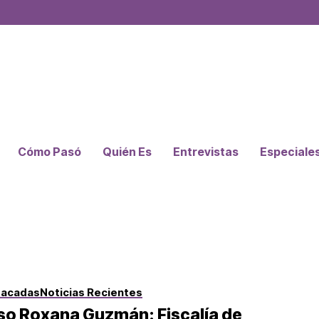
Cómo Pasó
Quién Es
Entrevistas
Especiale
tacadas
Noticias Recientes
so Roxana Guzmán: Fiscalía de