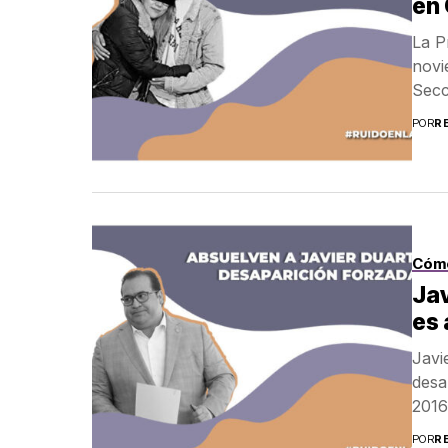
en
La P
novi
Secc
POR
R
Cóm
Jav
es 
Javi
desa
2016 
POR
R