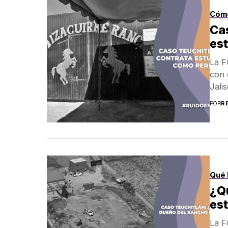
Cóm
Cas
es
La F
con 
Jali
POR
R
Qué 
¿Qu
est
La F