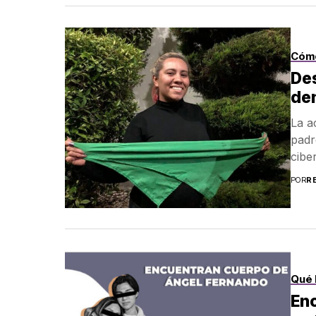
Cóm
Des
den
La a
padr
cibe
POR
R
Qué 
Enc