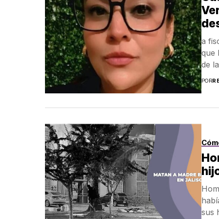
Ver
des
a fi
que 
de l
POR
R
Cóm
Ho
hij
Homb
habí
sus h