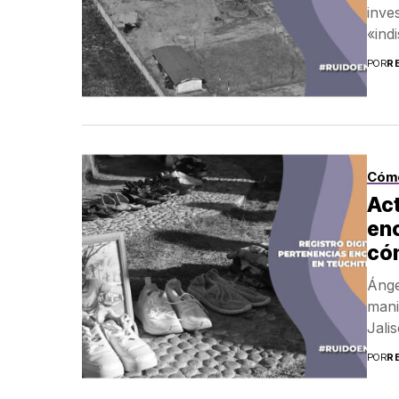
inve
«ind
POR
R
Cóm
Act
enc
có
Ánge
mani
Jalis
POR
R