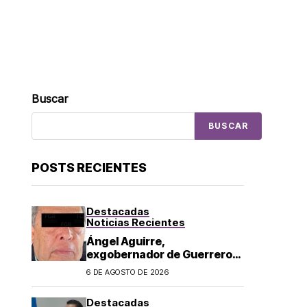
Buscar
BUSCAR
POSTS RECIENTES
Destacadas
Noticias Recientes
Ángel Aguirre,
exgobernador de Guerrero,
es detenido por caso
6 DE AGOSTO DE 2026
Ayotzinapa: lo acusan de
ocultar información sobre
Destacadas
los 43 normalistas