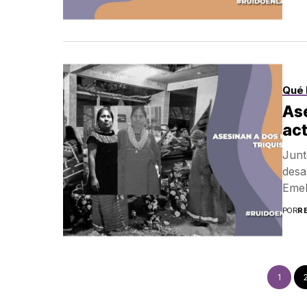
Qué 
Ase
act
Junt
desa
Emel
POR
R
1