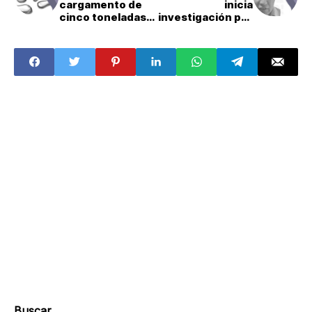
cargamento de
inicia
cinco toneladas
investigación por
de mercurio con
filtración de
destino a Bolivia
datos de víctimas
a presunto
feminicida de
Iztacalco
Buscar