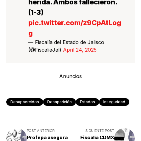
herida. Ambos fallecieron.
(1-3)
pic.twitter.com/z9CpAtLog
g
— Fiscalía del Estado de Jalisco
(@FiscaliaJal)
April 24, 2025
Anuncios
Desapaercidos
Desaparición
Estados
Inseguridad
POST ANTERIOR
SIGUIENTE POST
Profepa asegura
Fiscalía CDMX