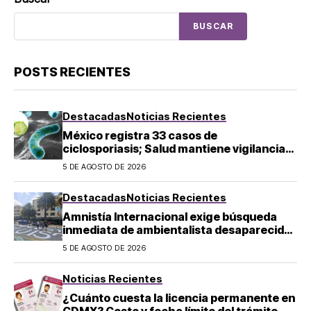
BUSCAR
POSTS RECIENTES
Destacadas
Noticias Recientes
México registra 33 casos de
ciclosporiasis; Salud mantiene vigilancia
epidemiológica
5 DE AGOSTO DE 2026
Destacadas
Noticias Recientes
Amnistía Internacional exige búsqueda
inmediata de ambientalista desaparecido
en Michoacán
5 DE AGOSTO DE 2026
Noticias Recientes
¿Cuánto cuesta la licencia permanente en
CDMX? Costo y fecha límite del trámite