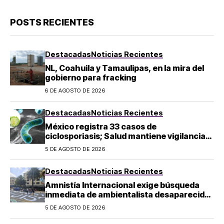
POSTS RECIENTES
Destacadas
Noticias Recientes
NL, Coahuila y Tamaulipas, en la mira del
gobierno para fracking
6 DE AGOSTO DE 2026
Destacadas
Noticias Recientes
México registra 33 casos de
ciclosporiasis; Salud mantiene vigilancia
epidemiológica
5 DE AGOSTO DE 2026
Destacadas
Noticias Recientes
Amnistía Internacional exige búsqueda
inmediata de ambientalista desaparecido
en Michoacán
5 DE AGOSTO DE 2026