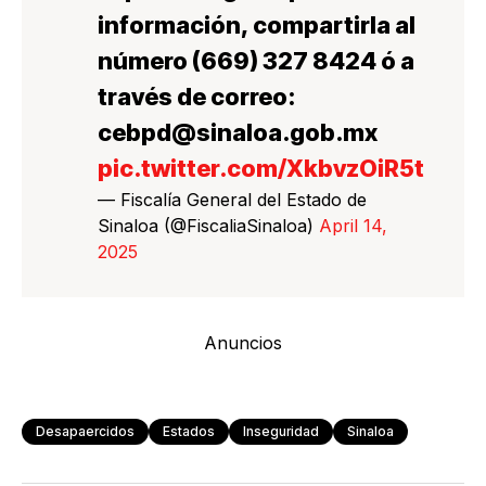
información, compartirla al
número (669) 327 8424 ó a
través de correo:
cebpd@sinaloa.gob.mx
pic.twitter.com/XkbvzOiR5t
— Fiscalía General del Estado de
Sinaloa (@FiscaliaSinaloa)
April 14,
2025
Anuncios
Desapaercidos
Estados
Inseguridad
Sinaloa