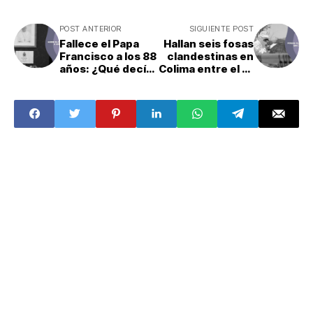
POST ANTERIOR
SIGUIENTE POST
Fallece el Papa
Hallan seis fosas
Francisco a los 88
clandestinas en
años: ¿Qué decía
Colima entre el 14
su testamento?
y 20 de abril