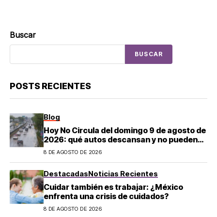
Buscar
BUSCAR
POSTS RECIENTES
Blog
Hoy No Circula del domingo 9 de agosto de
2026: qué autos descansan y no pueden
salir en CDMX y el Estado de México; estos
8 DE AGOSTO DE 2026
son los horarios oficiales
Destacadas
Noticias Recientes
Cuidar también es trabajar: ¿México
enfrenta una crisis de cuidados?
8 DE AGOSTO DE 2026