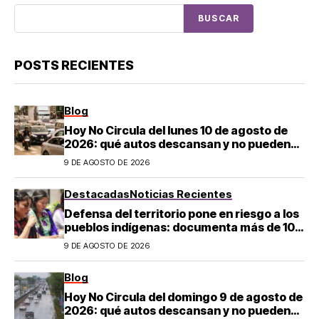
BUSCAR
POSTS RECIENTES
Blog
Hoy No Circula del lunes 10 de agosto de
2026: qué autos descansan y no pueden
salir en CDMX y el Estado de México; estos
9 DE AGOSTO DE 2026
son los horarios oficiales
Destacadas
Noticias Recientes
Defensa del territorio pone en riesgo a los
pueblos indígenas: documenta más de 100
desapariciones
9 DE AGOSTO DE 2026
Blog
Hoy No Circula del domingo 9 de agosto de
2026: qué autos descansan y no pueden