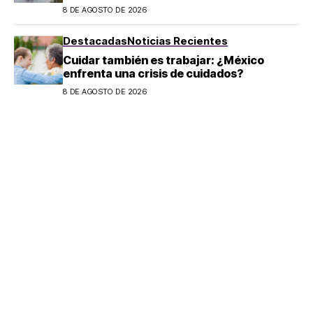
salir en CDMX y el Estado de México; estos
8 DE AGOSTO DE 2026
son los horarios oficiales
Destacadas
Noticias Recientes
Cuidar también es trabajar: ¿México
enfrenta una crisis de cuidados?
8 DE AGOSTO DE 2026