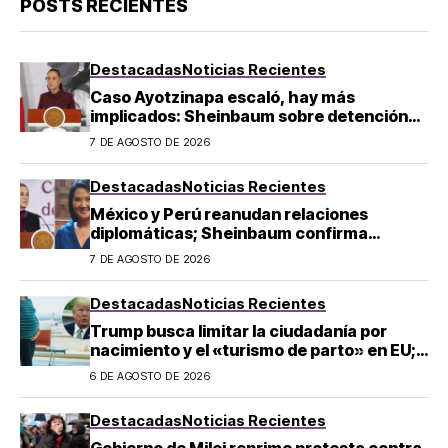
POSTS RECIENTES
Destacadas
Noticias Recientes
Caso Ayotzinapa escaló, hay más
implicados: Sheinbaum sobre detención
de Ángel Aguirre
7 DE AGOSTO DE 2026
Destacadas
Noticias Recientes
México y Perú reanudan relaciones
diplomáticas; Sheinbaum confirma
llegada de Betssy Chávez al país
7 DE AGOSTO DE 2026
Destacadas
Noticias Recientes
Trump busca limitar la ciudadanía por
nacimiento y el «turismo de parto» en EU;
¿a quién afecta?
6 DE AGOSTO DE 2026
Destacadas
Noticias Recientes