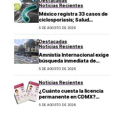
Destacadas
Noticias Recientes
México registra 33 casos de
ciclosporiasis; Salud
mantiene vigilancia
5 DE AGOSTO DE 2026
epidemiológica
Destacadas
Noticias Recientes
Amnistía Internacional exige
búsqueda inmediata de
ambientalista desaparecido
5 DE AGOSTO DE 2026
en Michoacán
Noticias Recientes
¿Cuánto cuesta la licencia
permanente en CDMX?
Costo y fecha límite del
5 DE AGOSTO DE 2026
trámite 2026