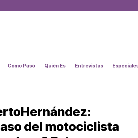
Cómo Pasó
Quién Es
Entrevistas
Especiale
ertoHernández:
aso del motociclista