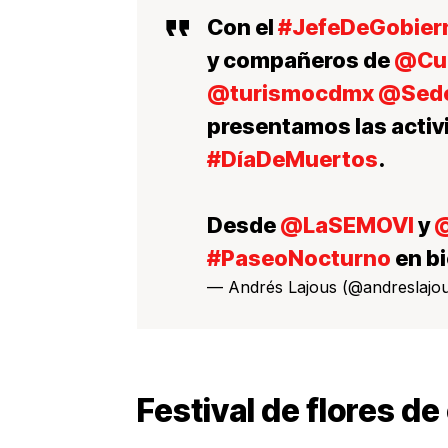
Con el
#JefeDeGobier
y compañeros de
@Cul
@turismocdmx
@Sed
presentamos las activ
#DíaDeMuertos
.
Desde
@LaSEMOVI
y
#PaseoNocturno
en bi
— Andrés Lajous (@andreslajo
Festival de flores d