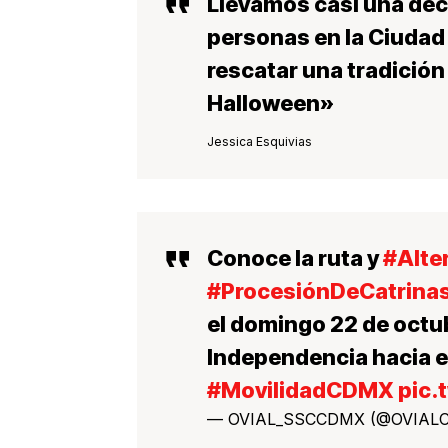
Llevamos casi una déc
personas en la Ciuda
rescatar una tradición
Halloween»
Jessica Esquivias
Conoce la ruta y
#Alter
#ProcesiónDeCatrina
el domingo 22 de octubr
Independencia hacia e
#MovilidadCDMX
pic
— OVIAL_SSCCDMX (@OVIAL