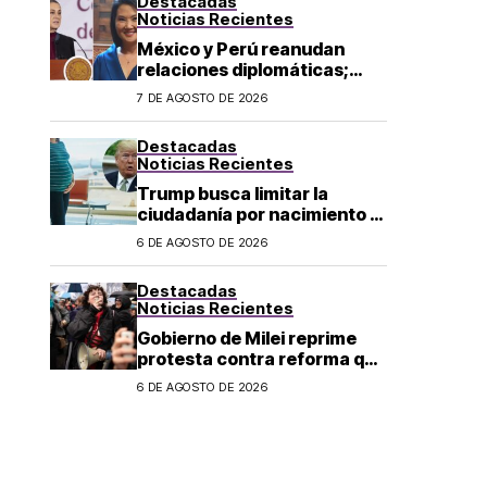
Destacadas
Noticias Recientes
México y Perú reanudan
relaciones diplomáticas;
Sheinbaum confirma llegada
7 DE AGOSTO DE 2026
de Betssy Chávez al país
Destacadas
Noticias Recientes
Trump busca limitar la
ciudadanía por nacimiento y
el «turismo de parto» en EU;
6 DE AGOSTO DE 2026
¿a quién afecta?
Destacadas
Noticias Recientes
Gobierno de Milei reprime
protesta contra reforma que
permite la venta de tierra a
6 DE AGOSTO DE 2026
extranjeros en Argentina