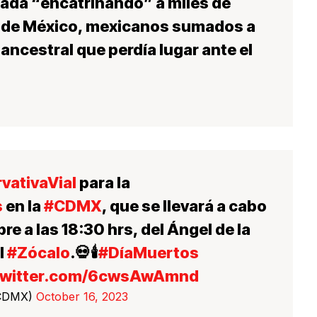
ada “encatrinando” a miles de
d de México, mexicanos sumados a
 ancestral que perdía lugar ante el
vativaVial
para la
s
en la
#CDMX
, que se llevará a cabo
e a las 18:30 hrs, del Ángel de la
l
#Zócalo
.💀🕯️
#DíaMuertos
.twitter.com/6cwsAwAmnd
CDMX)
October 16, 2023