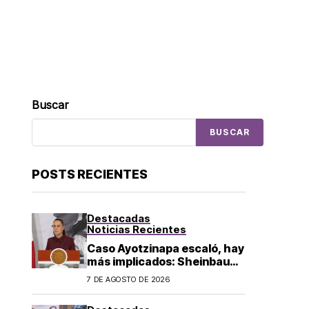
Buscar
BUSCAR
POSTS RECIENTES
Destacadas
Noticias Recientes
Caso Ayotzinapa escaló, hay
más implicados: Sheinbaum
sobre detención de Ángel
7 DE AGOSTO DE 2026
Aguirre