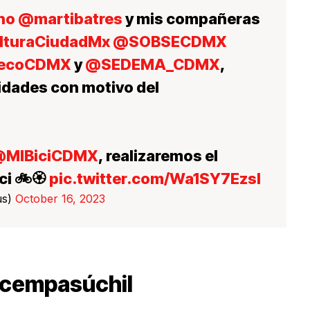
no
@martibatres
y mis compañeras
turaCiudadMx
@SOBSECDMX
ecoCDMX
y
@SEDEMA_CDMX
,
idades con motivo del
@MIBiciCDMX
, realizaremos el
ci 🚲🏵️
pic.twitter.com/Wa1SY7EzsI
us)
October 16, 2023
e cempasúchil