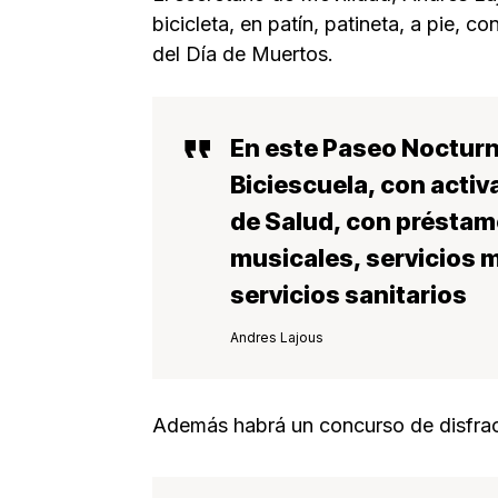
bicicleta, en patín, patineta, a pie,
del Día de Muertos.
En este Paseo Noctur
Biciescuela, con activa
de Salud, con préstamo
musicales, servicios 
servicios sanitarios
Andres Lajous
Además habrá un concurso de disfra