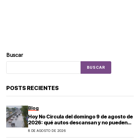
Buscar
BUSCAR
POSTS RECIENTES
Blog
Hoy No Circula del domingo 9 de agosto de
2026: qué autos descansan y no pueden
salir en CDMX y el Estado de México; estos
8 DE AGOSTO DE 2026
son los horarios oficiales