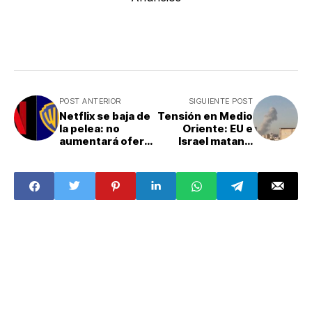
POST ANTERIOR
SIGUIENTE POST
Netflix se baja de
Tensión en Medio
la pelea: no
Oriente: EU e
aumentará oferta
Israel matan a
por Warner tras
más de 200
nueva propuesta
personas en Irán,
de Paramount
incluido el ayatola
Alí Jamenei