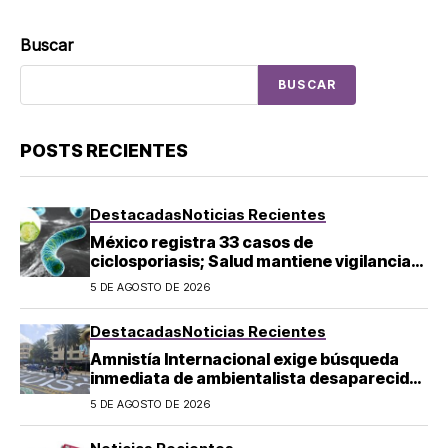
Buscar
BUSCAR
POSTS RECIENTES
Destacadas
Noticias Recientes
México registra 33 casos de
ciclosporiasis; Salud mantiene vigilancia
epidemiológica
5 DE AGOSTO DE 2026
Destacadas
Noticias Recientes
Amnistía Internacional exige búsqueda
inmediata de ambientalista desaparecido
en Michoacán
5 DE AGOSTO DE 2026