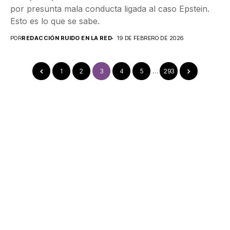
por presunta mala conducta ligada al caso Epstein.
Esto es lo que se sabe.
POR
REDACCIÓN RUIDO EN LA RED
19 DE FEBRERO DE 2026
1
2
3
4
5
…
293