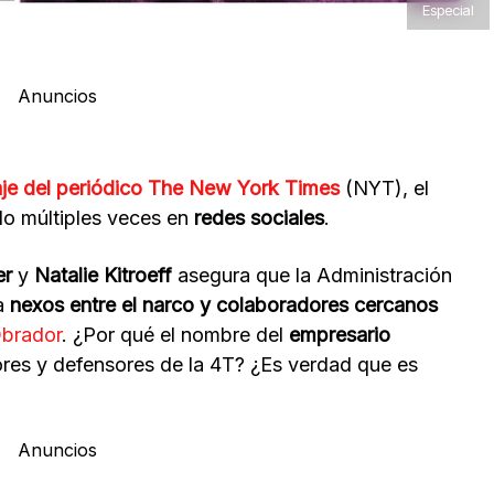
Especial
Anuncios
je del periódico The New York Times
(NYT), el
o múltiples veces en
redes sociales
.
er
y
Natalie Kitroeff
asegura que la Administración
ga
nexos entre el narco y colaboradores cercanos
brador
. ¿Por qué el nombre del
empresario
ores y defensores de la 4T? ¿Es verdad que es
Anuncios