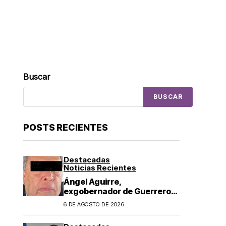
Buscar
BUSCAR
POSTS RECIENTES
Destacadas
Noticias Recientes
Ángel Aguirre,
exgobernador de Guerrero,
es detenido por caso
6 DE AGOSTO DE 2026
Ayotzinapa: lo acusan de
ocultar información sobre