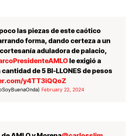
poco las piezas de este caótico
rrando forma, dando certeza a un
 cortesanía aduladora de palacio,
arcoPresidenteAMLO
le exigió a
 cantidad de 5 BI-LLONES de pesos
ter.com/y4TT3iQQoZ
@NoSoyBuenaOnda)
February 22, 2024
a de AMLO y Morena
@carlosslim