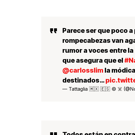
Parece ser que poco a 
rompecabezas van aga
rumor a voces entre la
que asegura que el
#N
@carlosslim
la módica
destinados…
pic.twit
— Tattaglia 🇲🇽 🇪🇸 © ☠️ (
Todos están en contr