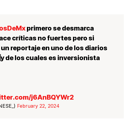
josDeMx
primero se desmarca
hace críticas no fuertes pero si
n reportaje en uno de los diarios
y de los cuales es inversionista
witter.com/j6AnBQYWr2
NESE_)
February 22, 2024