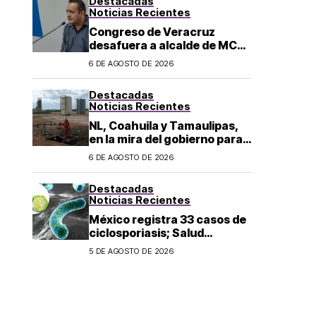
Destacadas
los 43 normalistas
Noticias Recientes
Congreso de Veracruz
desafuera a alcalde de MC
investigado por el asesinato
6 DE AGOSTO DE 2026
de la periodista Roxana
Guzmán
Destacadas
Noticias Recientes
NL, Coahuila y Tamaulipas,
en la mira del gobierno para
fracking
6 DE AGOSTO DE 2026
Destacadas
Noticias Recientes
México registra 33 casos de
ciclosporiasis; Salud
mantiene vigilancia
5 DE AGOSTO DE 2026
epidemiológica