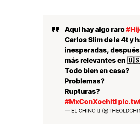
Aquí hay algo raro
#Hi
Carlos Slim de la 4t y 
inesperadas, después u
más relevantes en 🇺🇸
Todo bien en casa?
Problemas?
Rupturas?
#MxConXochitl
pic.t
— EL CHINO  (@THEOLDCHI