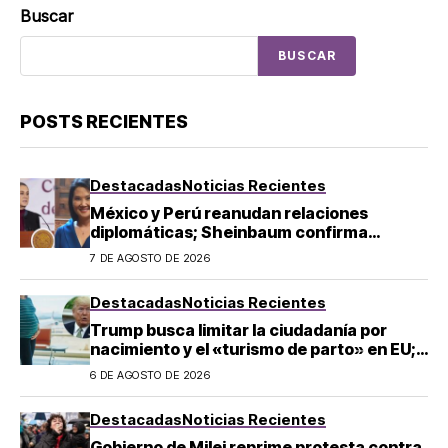
Buscar
BUSCAR
POSTS RECIENTES
Destacadas
Noticias Recientes
México y Perú reanudan relaciones
diplomáticas; Sheinbaum confirma
llegada de Betssy Chávez al país
7 DE AGOSTO DE 2026
Destacadas
Noticias Recientes
Trump busca limitar la ciudadanía por
nacimiento y el «turismo de parto» en EU;
¿a quién afecta?
6 DE AGOSTO DE 2026
Destacadas
Noticias Recientes
Gobierno de Milei reprime protesta contra