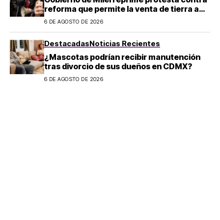
reforma que permite la venta de tierra a
extranjeros en Argentina
6 DE AGOSTO DE 2026
Destacadas
Noticias Recientes
¿Mascotas podrían recibir manutención
tras divorcio de sus dueños en CDMX?
6 DE AGOSTO DE 2026