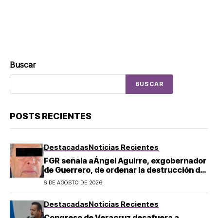
Buscar
BUSCAR
POSTS RECIENTES
Destacadas
Noticias Recientes
FGR señala aÁngel Aguirre, exgobernador
de Guerrero, de ordenar la destrucción de
evidencia sobre el caso Ayotzinapa
6 DE AGOSTO DE 2026
Destacadas
Noticias Recientes
Congreso de Veracruz desafuera a