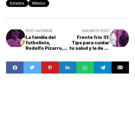
Estados
México
POST ANTERIOR
SIGUIENTE POST
La familia del
Frente frío 31:
futbolista,
Tips para cuidar
Rodolfo Pizarro,
tu salud y la de tu
fue agredida
familia