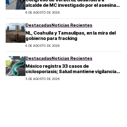
alcalde de MC investigado por el asesinato
de la periodista Roxana Guzmán
6 DE AGOSTO DE 2026
Destacadas
Noticias Recientes
NL, Coahuila y Tamaulipas, en la mira del
gobierno para fracking
6 DE AGOSTO DE 2026
Destacadas
Noticias Recientes
México registra 33 casos de
ciclosporiasis; Salud mantiene vigilancia
epidemiológica
5 DE AGOSTO DE 2026