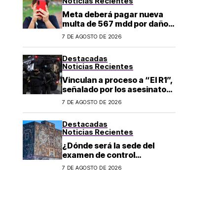
Noticias Recientes
Meta deberá pagar nueva
multa de 567 mdd por daños
a menores
7 DE AGOSTO DE 2026
Destacadas
Noticias Recientes
Vinculan a proceso a “El R1”,
señalado por los asesinatos
de Carlos Manzo y Valeria
7 DE AGOSTO DE 2026
Márquez
Destacadas
Noticias Recientes
¿Dónde será la sede del
examen de control
presencial de de la UNAM en
7 DE AGOSTO DE 2026
CDMX, León, Oaxaca y
Tijuana?