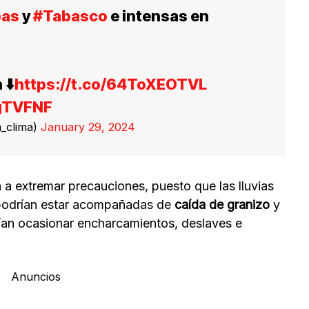
pas
y
#Tabasco
e intensas en
 ⬇️
https://t.co/64ToXEOTVL
CgTVFNF
_clima)
January 29, 2024
n a extremar precauciones, puesto que las lluvias
s podrían estar acompañadas de
caída de granizo
y
rían ocasionar encharcamientos, deslaves e
Anuncios