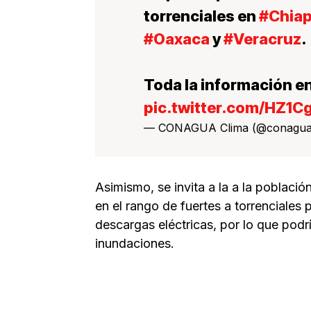
torrenciales en
#Chia
#Oaxaca
y
#Veracruz
.
Toda la información en
pic.twitter.com/HZ1
— CONAGUA Clima (@conagua
Asimismo, se invita a la a la població
en el rango de fuertes a torrenciale
descargas eléctricas, por lo que pod
inundaciones.