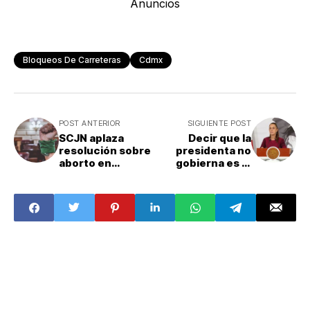
Anuncios
Bloqueos De Carreteras
Cdmx
POST ANTERIOR
SIGUIENTE POST
SCJN aplaza
Decir que la
resolución sobre
presidenta no
aborto en
gobierna es lo
Aguascalientes;
más misógino:
PAN anticipa que
Sheinbaum
no acatará