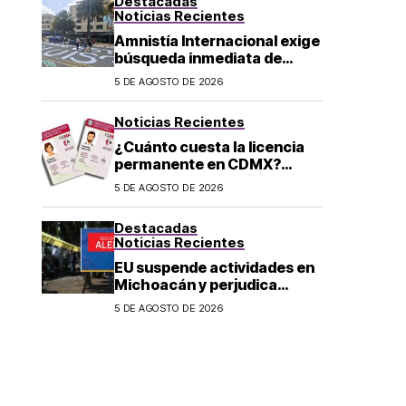
Destacadas
Noticias Recientes
Amnistía Internacional exige
búsqueda inmediata de
ambientalista desaparecido
5 DE AGOSTO DE 2026
en Michoacán
Noticias Recientes
¿Cuánto cuesta la licencia
permanente en CDMX?
Costo y fecha límite del
5 DE AGOSTO DE 2026
trámite 2026
Destacadas
Noticias Recientes
EU suspende actividades en
Michoacán y perjudica
exportación de aguacate
5 DE AGOSTO DE 2026