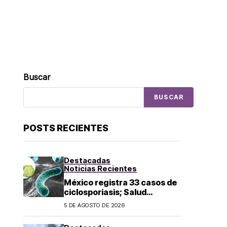
Buscar
BUSCAR
POSTS RECIENTES
Destacadas
Noticias Recientes
México registra 33 casos de
ciclosporiasis; Salud
mantiene vigilancia
5 DE AGOSTO DE 2026
epidemiológica