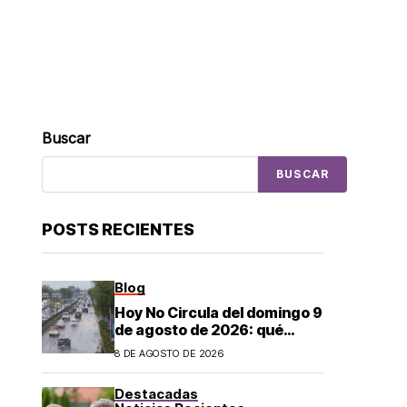
Buscar
BUSCAR
POSTS RECIENTES
Blog
Hoy No Circula del domingo 9
de agosto de 2026: qué
autos descansan y no
8 DE AGOSTO DE 2026
pueden salir en CDMX y el
Estado de México; estos son
Destacadas
los horarios oficiales