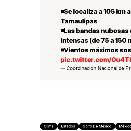
◾️Se localiza a 105 km
Tamaulipas
◾️Las bandas nubosas 
intensas (de 75 a 150
◾️Vientos máximos so
pic.twitter.com/0u4
— Coordinación Nacional de P
Clima
Estados
Golfo De México
Méxic