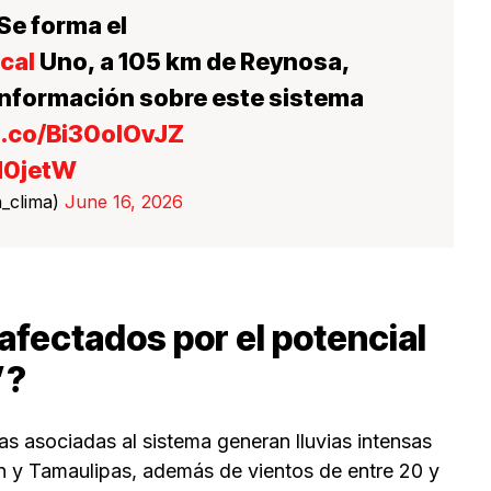
Se forma el
cal
Uno, a 105 km de Reynosa,
 información sobre este sistema
t.co/Bi30olOvJZ
d0jetW
_clima)
June 16, 2026
afectados por el potencial
”?
s asociadas al sistema generan lluvias intensas
n y Tamaulipas, además de vientos de entre 20 y