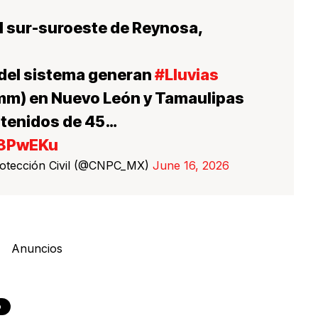
 al sur-suroeste de Reynosa,
del sistema generan
#Lluvias
 mm) en Nuevo León y Tamaulipas
stenidos de 45…
T8PwEKu
rotección Civil (@CNPC_MX)
June 16, 2026
Anuncios
o