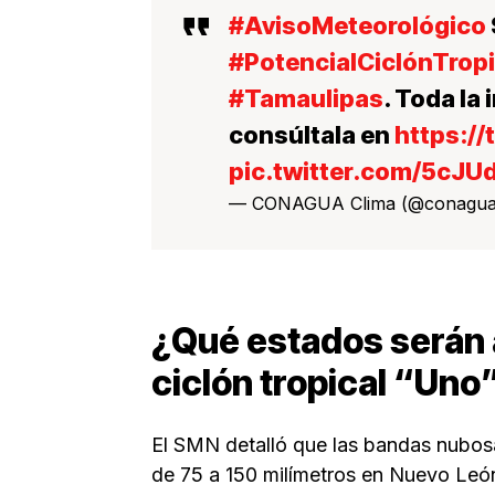
#AvisoMeteorológico
#PotencialCiclónTropi
#Tamaulipas
. Toda la
consúltala en
https://
pic.twitter.com/5cJU
— CONAGUA Clima (@conagua
¿Qué estados serán 
ciclón tropical “Uno
El SMN detalló que las bandas nubosa
de 75 a 150 milímetros en Nuevo Leó