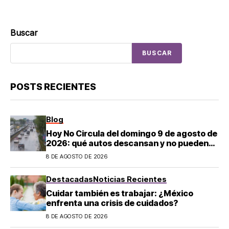
Buscar
BUSCAR
POSTS RECIENTES
Blog
Hoy No Circula del domingo 9 de agosto de
2026: qué autos descansan y no pueden
salir en CDMX y el Estado de México; estos
8 DE AGOSTO DE 2026
son los horarios oficiales
Destacadas
Noticias Recientes
Cuidar también es trabajar: ¿México
enfrenta una crisis de cuidados?
8 DE AGOSTO DE 2026