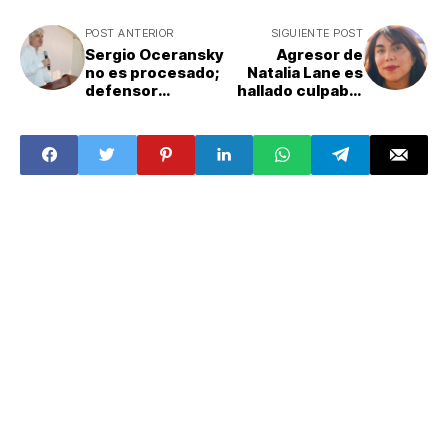
POST ANTERIOR
SIGUIENTE POST
Sergio Oceransky
Agresor de
no es procesado;
Natalia Lane es
defensor
hallado culpable
denuncia intento
de tentativa de
de
feminicidio
criminalización