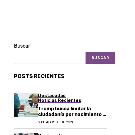
Buscar
BUSCAR
POSTS RECIENTES
Destacadas
Noticias Recientes
Trump busca limitar la
ciudadanía por nacimiento y
el «turismo de parto» en EU;
6 DE AGOSTO DE 2026
¿a quién afecta?