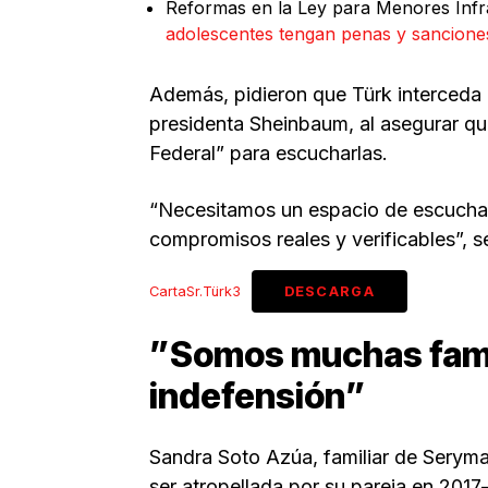
Reformas en la Ley para Menores Inf
adolescentes tengan penas y sancione
Además, pidieron que Türk interceda p
presidenta Sheinbaum, al asegurar qu
Federal” para escucharlas.
“Necesitamos un espacio de escucha 
compromisos reales y verificables”, 
CartaSr.Türk3
DESCARGA
”Somos muchas fami
indefensión”
Sandra Soto Azúa, familiar de Seryma
ser atropellada por su pareja en 2017