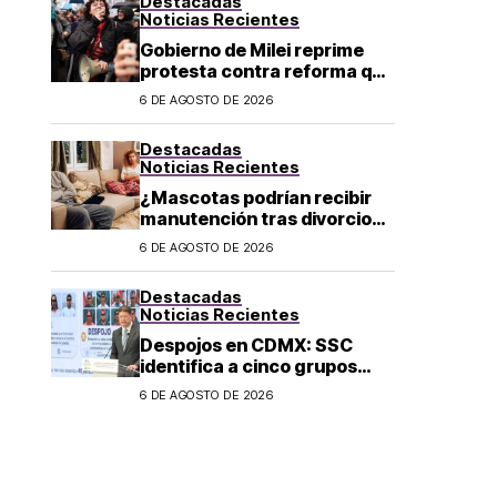
Destacadas
Noticias Recientes
Gobierno de Milei reprime
protesta contra reforma que
permite la venta de tierra a
6 DE AGOSTO DE 2026
extranjeros en Argentina
Destacadas
Noticias Recientes
¿Mascotas podrían recibir
manutención tras divorcio
de sus dueños en CDMX?
6 DE AGOSTO DE 2026
Destacadas
Noticias Recientes
Despojos en CDMX: SSC
identifica a cinco grupos
criminales vinculados a este
6 DE AGOSTO DE 2026
delito