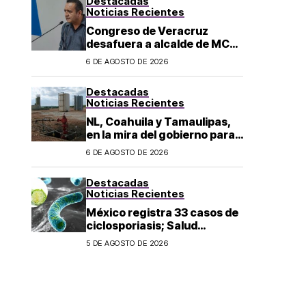
Destacadas
los 43 normalistas
Noticias Recientes
Congreso de Veracruz
desafuera a alcalde de MC
investigado por el asesinato
6 DE AGOSTO DE 2026
de la periodista Roxana
Guzmán
Destacadas
Noticias Recientes
NL, Coahuila y Tamaulipas,
en la mira del gobierno para
fracking
6 DE AGOSTO DE 2026
Destacadas
Noticias Recientes
México registra 33 casos de
ciclosporiasis; Salud
mantiene vigilancia
5 DE AGOSTO DE 2026
epidemiológica