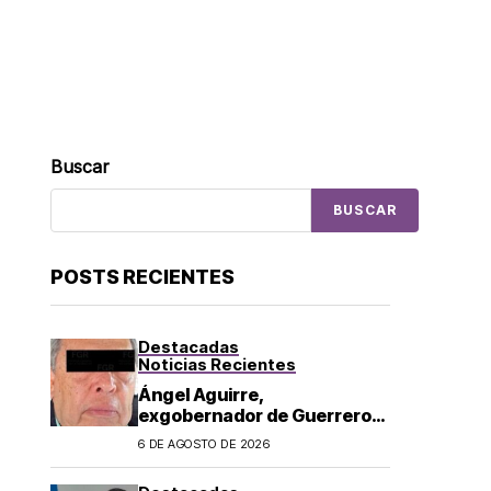
Buscar
BUSCAR
POSTS RECIENTES
Destacadas
Noticias Recientes
Ángel Aguirre,
exgobernador de Guerrero,
es detenido por caso
6 DE AGOSTO DE 2026
Ayotzinapa: lo acusan de
ocultar información sobre