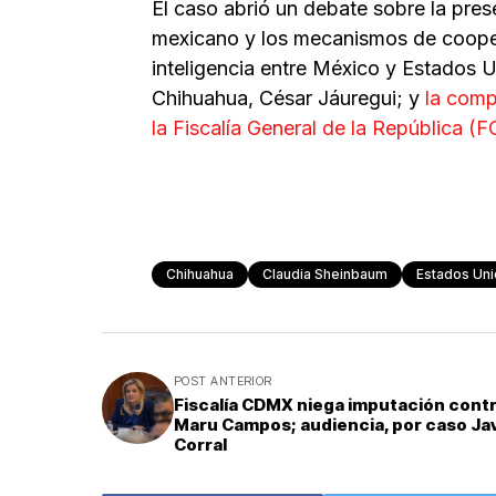
El caso abrió un debate sobre la prese
mexicano y los mecanismos de coopera
inteligencia entre México y Estados U
Chihuahua, César Jáuregui; y
la comp
la Fiscalía General de la República (
Chihuahua
Claudia Sheinbaum
Estados Un
POST ANTERIOR
Fiscalía CDMX niega imputación cont
Maru Campos; audiencia, por caso Ja
Corral