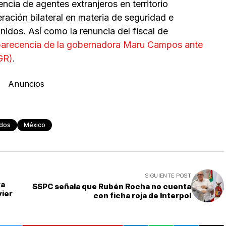
ncia de agentes extranjeros en territorio
ción bilateral en materia de seguridad e
nidos. Así como la renuncia del fiscal de
arecencia de la gobernadora Maru Campos ante
FGR)
.
Anuncios
idos
México
SIGUIENTE POST
ra
SSPC señala que Rubén Rocha no cuenta
vier
con ficha roja de Interpol