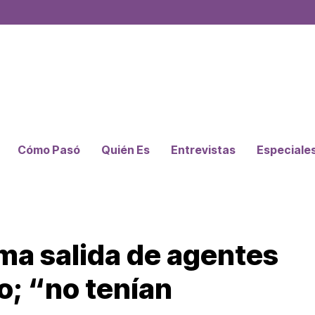
Cómo Pasó
Quién Es
Entrevistas
Especiale
a salida de agentes
o; “no tenían