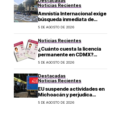
Destacadas
Noticias Recientes
Amnistía Internacional exige
búsqueda inmediata de
ambientalista desaparecido
5 DE AGOSTO DE 2026
en Michoacán
Noticias Recientes
¿Cuánto cuesta la licencia
permanente en CDMX?
Costo y fecha límite del
5 DE AGOSTO DE 2026
trámite 2026
Destacadas
Noticias Recientes
EU suspende actividades en
Michoacán y perjudica
exportación de aguacate
5 DE AGOSTO DE 2026