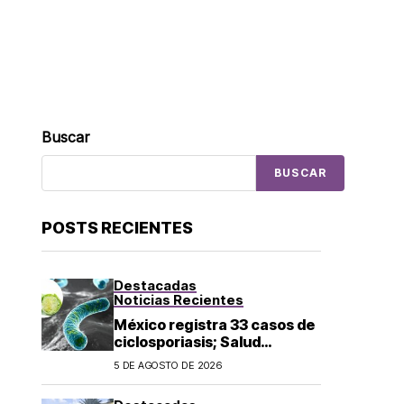
Buscar
BUSCAR
POSTS RECIENTES
Destacadas
Noticias Recientes
México registra 33 casos de
ciclosporiasis; Salud
mantiene vigilancia
5 DE AGOSTO DE 2026
epidemiológica