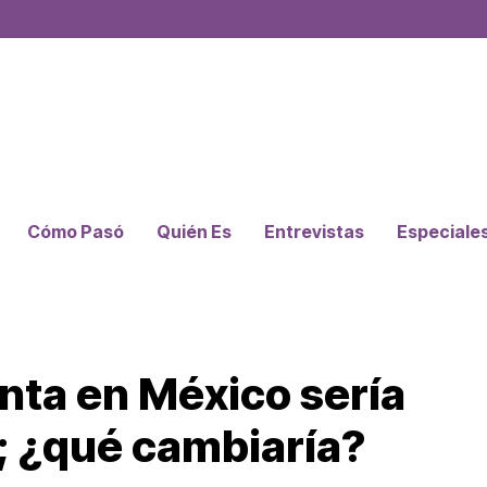
Cómo Pasó
Quién Es
Entrevistas
Especiale
nta en México sería
s; ¿qué cambiaría?