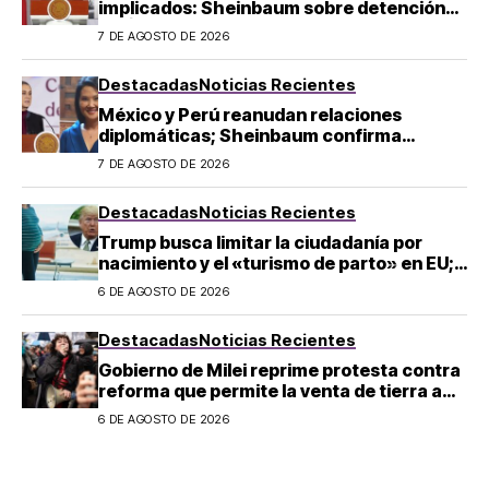
implicados: Sheinbaum sobre detención
de Ángel Aguirre
7 DE AGOSTO DE 2026
Destacadas
Noticias Recientes
México y Perú reanudan relaciones
diplomáticas; Sheinbaum confirma
llegada de Betssy Chávez al país
7 DE AGOSTO DE 2026
Destacadas
Noticias Recientes
Trump busca limitar la ciudadanía por
nacimiento y el «turismo de parto» en EU;
¿a quién afecta?
6 DE AGOSTO DE 2026
Destacadas
Noticias Recientes
Gobierno de Milei reprime protesta contra
reforma que permite la venta de tierra a
extranjeros en Argentina
6 DE AGOSTO DE 2026