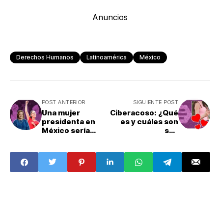
Anuncios
Derechos Humanos
Latinoamérica
México
POST ANTERIOR
SIGUIENTE POST
Una mujer
Ciberacoso: ¿Qué
presidenta en
es y cuáles son
México sería
sus
“hito" para el
consecuencias?
país; ¿qué
cambiaría?