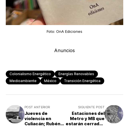
Foto: OnA Ediciones
Anuncios
Colonialismo Energético
Energías Renovables
Medioambiente
México
Transición Energética
POST ANTERIOR
SIGUIENTE POST
Jueves de
Estaciones del
violencia en
Metro y MB que
Culiacán; Rubén
estarán cerradas
Rocha llama a
por el sexto