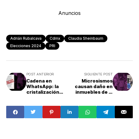
Anuncios
Adrián Rubalcava
Cdmx
Claudia Sheinbaum
Elecciones 2024
PRI
POST ANTERIOR
SIGUIENTE POST
Cadena en
Microsismos
WhatsApp: la
causan daño en
cristalización
inmuebles de la
térmica es falsa
alcaldia Benito
Juárez