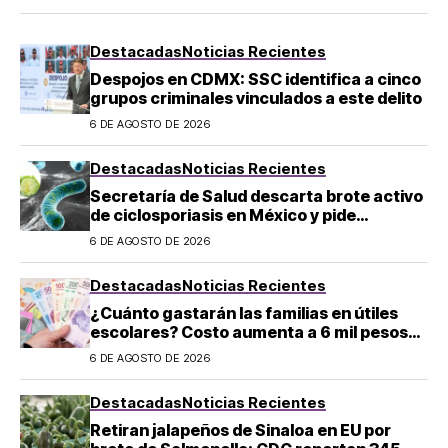
Destacadas
Noticias Recientes
Despojos en CDMX: SSC identifica a cinco
grupos criminales vinculados a este delito
6 DE AGOSTO DE 2026
Destacadas
Noticias Recientes
Secretaría de Salud descarta brote activo
de ciclosporiasis en México y pide
mantener la calma
6 DE AGOSTO DE 2026
Destacadas
Noticias Recientes
¿Cuánto gastarán las familias en útiles
escolares? Costo aumenta a 6 mil pesos
por alumno de educación básica en
6 DE AGOSTO DE 2026
regreso a clases
Destacadas
Noticias Recientes
Retiran jalapeños de Sinaloa en EU por