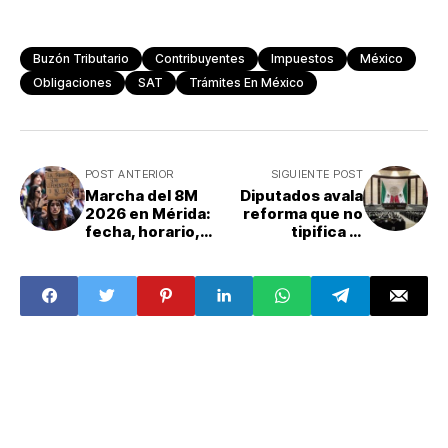
Buzón Tributario
Contribuyentes
Impuestos
México
Obligaciones
SAT
Trámites En México
POST ANTERIOR
SIGUIENTE POST
Marcha del 8M
Diputados avala
2026 en Mérida:
reforma que no
fecha, horario,
tipifica el
ruta y
reclutamiento
convocatorias de
forzado infantil;
las
ONG reclaman
movilizaciones