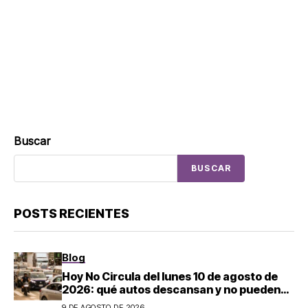
Buscar
BUSCAR
POSTS RECIENTES
Blog
Hoy No Circula del lunes 10 de agosto de
2026: qué autos descansan y no pueden
salir en CDMX y el Estado de México; estos
9 DE AGOSTO DE 2026