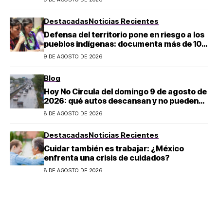
son los horarios oficiales
Destacadas
Noticias Recientes
Defensa del territorio pone en riesgo a los
pueblos indígenas: documenta más de 100
desapariciones
9 DE AGOSTO DE 2026
Blog
Hoy No Circula del domingo 9 de agosto de
2026: qué autos descansan y no pueden
salir en CDMX y el Estado de México; estos
8 DE AGOSTO DE 2026
son los horarios oficiales
Destacadas
Noticias Recientes
Cuidar también es trabajar: ¿México
enfrenta una crisis de cuidados?
8 DE AGOSTO DE 2026