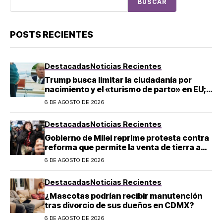
BUSCAR
POSTS RECIENTES
Destacadas
Noticias Recientes
Trump busca limitar la ciudadanía por
nacimiento y el «turismo de parto» en EU;
¿a quién afecta?
6 DE AGOSTO DE 2026
Destacadas
Noticias Recientes
Gobierno de Milei reprime protesta contra
reforma que permite la venta de tierra a
extranjeros en Argentina
6 DE AGOSTO DE 2026
Destacadas
Noticias Recientes
¿Mascotas podrían recibir manutención
tras divorcio de sus dueños en CDMX?
6 DE AGOSTO DE 2026