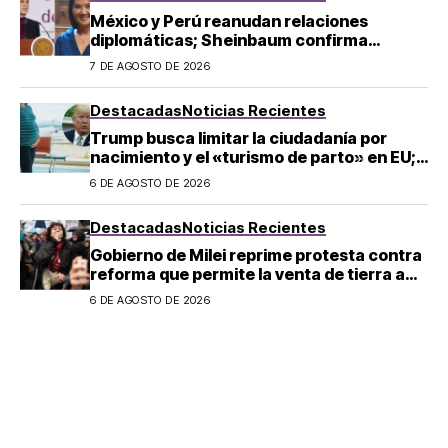
México y Perú reanudan relaciones
diplomáticas; Sheinbaum confirma
llegada de Betssy Chávez al país
7 DE AGOSTO DE 2026
Destacadas
Noticias Recientes
Trump busca limitar la ciudadanía por
nacimiento y el «turismo de parto» en EU;
¿a quién afecta?
6 DE AGOSTO DE 2026
Destacadas
Noticias Recientes
Gobierno de Milei reprime protesta contra
reforma que permite la venta de tierra a
extranjeros en Argentina
6 DE AGOSTO DE 2026