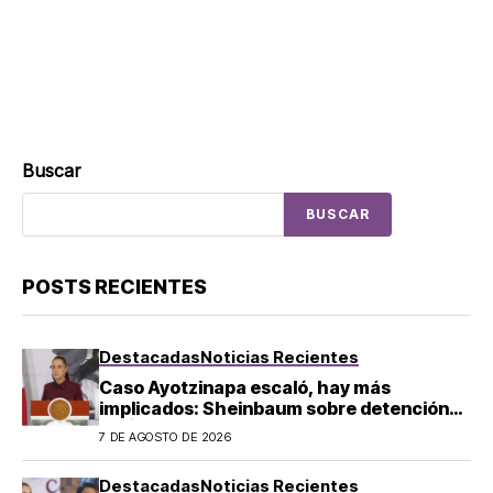
Buscar
BUSCAR
POSTS RECIENTES
Destacadas
Noticias Recientes
Caso Ayotzinapa escaló, hay más
implicados: Sheinbaum sobre detención
de Ángel Aguirre
7 DE AGOSTO DE 2026
Destacadas
Noticias Recientes