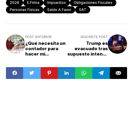
2026
E.firma
Impuestos
Obligaciones Fiscales
Personas Físicas
Saldo A Favor
SAT
POST ANTERIOR
SIGUIENTE POST
¿Qué necesita un
Trump es
contador para
evacuado tras
hacer mi
supuesto intento
declaración anual
de atentado
ante el SAT?
Documentos
necesarios para
los trámites