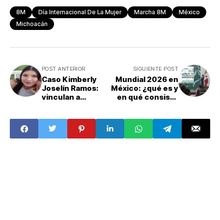
8M
Día Internacional De La Mujer
Marcha 8M
México
Michoacán
POST ANTERIOR
SIGUIENTE POST
Caso Kimberly
Mundial 2026 en
Joselín Ramos:
México: ¿qué es y
vinculan a
en qué consiste
proceso a Jared
el Plan Kukulkán
Alejandro por
sobre seguridad?
desaparición
estudiante de la
UAEM hallada sin
vida