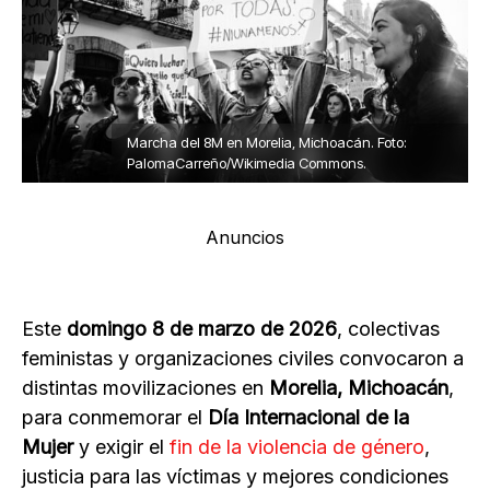
Marcha del 8M en Morelia, Michoacán. Foto:
PalomaCarreño/Wikimedia Commons.
Anuncios
Este
domingo 8 de marzo de 2026
, colectivas
feministas y organizaciones civiles convocaron a
distintas movilizaciones en
Morelia, Michoacán
,
para conmemorar el
Día Internacional de la
Mujer
y exigir el
fin de la violencia de género
,
justicia para las víctimas y mejores condiciones