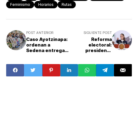
Feminismo
Horarios
Rutas
POST ANTERIOR
SIGUIENTE POST
Caso Ayotzinapa:
Reforma
ordenan a
electoral:
Sedena entregar
presidenta
folios militares
Sheinbaum envía
faltantes a
la iniciativa a la
familiares de
Cámara de
normalistas
Diputados para
su discusión