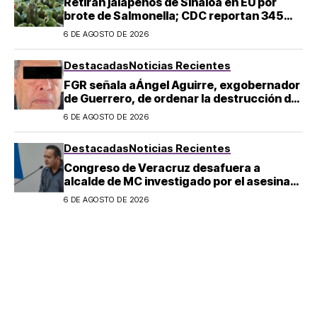
Retiran jalapeños de Sinaloa en EU por
brote de Salmonella; CDC reportan 345
casos
6 DE AGOSTO DE 2026
Destacadas
Noticias Recientes
FGR señala aÁngel Aguirre, exgobernador
de Guerrero, de ordenar la destrucción de
evidencia sobre el caso Ayotzinapa
6 DE AGOSTO DE 2026
Destacadas
Noticias Recientes
Congreso de Veracruz desafuera a
alcalde de MC investigado por el asesinato
de la periodista Roxana Guzmán
6 DE AGOSTO DE 2026