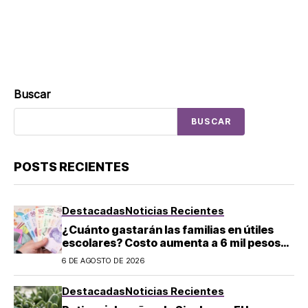
Buscar
BUSCAR
POSTS RECIENTES
Destacadas
Noticias Recientes
¿Cuánto gastarán las familias en útiles
escolares? Costo aumenta a 6 mil pesos
por alumno de educación básica en
6 DE AGOSTO DE 2026
regreso a clases
Destacadas
Noticias Recientes