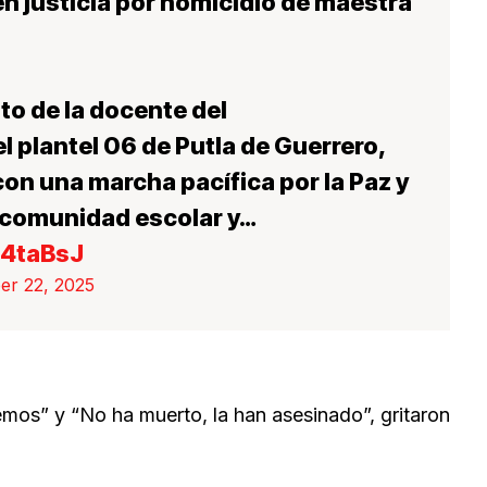
n justicia por homicidio de maestra
to de la docente del
l plantel 06 de Putla de Guerrero,
con una marcha pacífica por la Paz y
s, comunidad escolar y…
L4taBsJ
er 22, 2025
mos” y “No ha muerto, la han asesinado”, gritaron