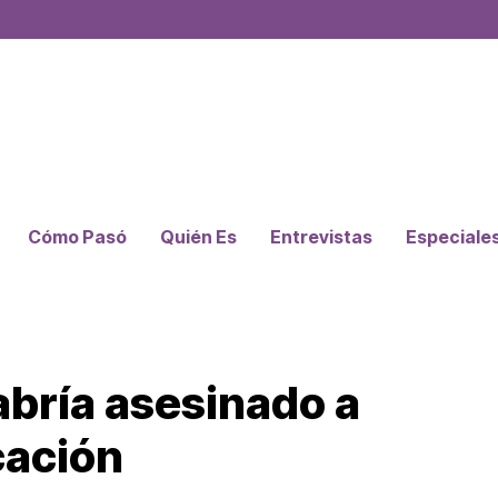
Cómo Pasó
Quién Es
Entrevistas
Especiale
bría asesinado a
cación