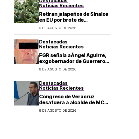
Destacadas
Noticias Recientes
Retiran jalapeños de Sinaloa
en EU por brote de
Salmonella; CDC reportan
6 DE AGOSTO DE 2026
345 casos
Destacadas
Noticias Recientes
FGR señala aÁngel Aguirre,
exgobernador de Guerrero,
de ordenar la destrucción de
6 DE AGOSTO DE 2026
evidencia sobre el caso
Ayotzinapa
Destacadas
Noticias Recientes
Congreso de Veracruz
desafuera a alcalde de MC
investigado por el asesinato
6 DE AGOSTO DE 2026
de la periodista Roxana
Guzmán