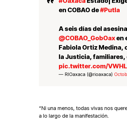
#Oaxaca
Estado| Exige
en COBAO de
#Putla
A seis días del asesina
@COBAO_GobOax
en e
Fabiola Ortiz Medina, 
la Justicia, familiare
pic.twitter.com/VWH
— RIOaxaca (@rioaxaca)
Octob
“Ni una menos, todas vivas nos quere
a lo largo de la manifestación.