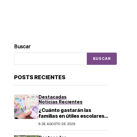
Buscar
BUSCAR
POSTS RECIENTES
Destacadas
Noticias Recientes
¿Cuánto gastarán las
familias en útiles escolares?
Costo aumenta a 6 mil pesos
6 DE AGOSTO DE 2026
por alumno de educación
básica en regreso a clases