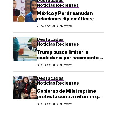
Destacadas
Noticias Recientes
México y Perú reanudan
relaciones diplomáticas;
Sheinbaum confirma llegada
7 DE AGOSTO DE 2026
de Betssy Chávez al país
Destacadas
Noticias Recientes
Trump busca limitar la
ciudadanía por nacimiento y
el «turismo de parto» en EU;
6 DE AGOSTO DE 2026
¿a quién afecta?
Destacadas
Noticias Recientes
Gobierno de Milei reprime
protesta contra reforma que
permite la venta de tierra a
6 DE AGOSTO DE 2026
extranjeros en Argentina