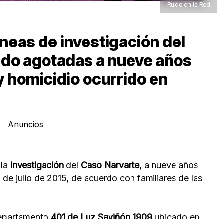
Ruido en la Red
íneas de investigación del
ido agotadas a nueve años
 y homicidio ocurrido en
Anuncios
 la
investigación
del
Caso Narvarte
, a nueve años
1 de julio de 2015, de acuerdo con familiares de las
 departamento
401 de Luz Saviñón 1909
ubicado en