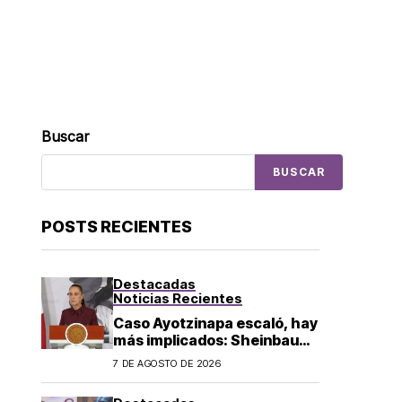
Buscar
BUSCAR
POSTS RECIENTES
Destacadas
Noticias Recientes
Caso Ayotzinapa escaló, hay
más implicados: Sheinbaum
sobre detención de Ángel
7 DE AGOSTO DE 2026
Aguirre