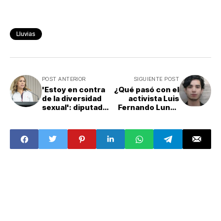
Lluvias
POST ANTERIOR
SIGUIENTE POST
'Estoy en contra
¿Qué pasó con el
de la diversidad
activista Luis
sexual': diputada
Fernando Luna?
de Morena en
Denuncian
Chiapas;
detención
colectivos exigen
arbitraria tras
disculpa a
documentar
legisladora
operativo de Rojo
de la Vega