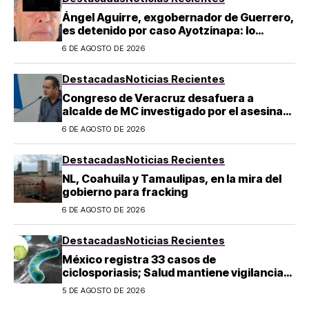
Ángel Aguirre, exgobernador de Guerrero,
es detenido por caso Ayotzinapa: lo
acusan de ocultar información sobre los
6 DE AGOSTO DE 2026
43 normalistas
Destacadas
Noticias Recientes
Congreso de Veracruz desafuera a
alcalde de MC investigado por el asesinato
de la periodista Roxana Guzmán
6 DE AGOSTO DE 2026
Destacadas
Noticias Recientes
NL, Coahuila y Tamaulipas, en la mira del
gobierno para fracking
6 DE AGOSTO DE 2026
Destacadas
Noticias Recientes
México registra 33 casos de
ciclosporiasis; Salud mantiene vigilancia
epidemiológica
5 DE AGOSTO DE 2026