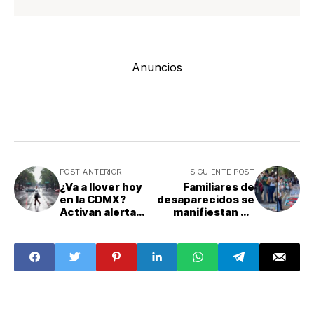
Anuncios
POST ANTERIOR
SIGUIENTE POST
¿Va a llover hoy
Familiares de
en la CDMX?
desaparecidos se
Activan alerta
manifiestan en
amarilla por
Guadalajara
aguacero y
antes del México
granizo en las 16
vs Corea; exigen
alcaldías
localizar a sus
seres queridos