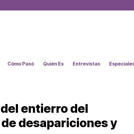
Cómo Pasó
Quién Es
Entrevistas
Especiale
del entierro del
s de desapariciones y