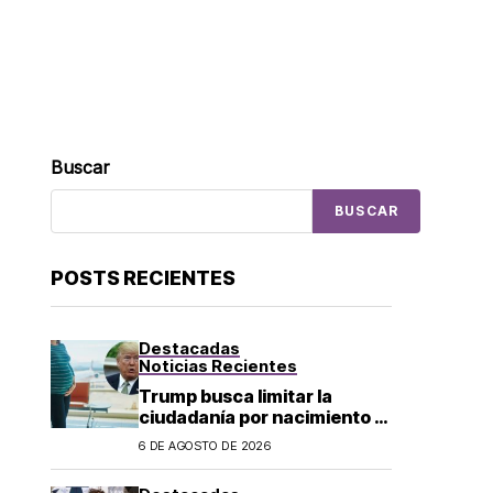
Buscar
BUSCAR
POSTS RECIENTES
Destacadas
Noticias Recientes
Trump busca limitar la
ciudadanía por nacimiento y
el «turismo de parto» en EU;
6 DE AGOSTO DE 2026
¿a quién afecta?