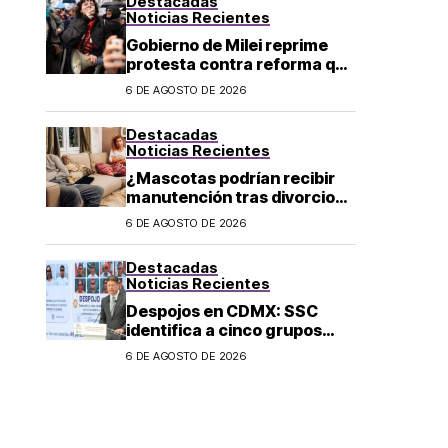
Destacadas
Noticias Recientes
Gobierno de Milei reprime
protesta contra reforma que
permite la venta de tierra a
6 DE AGOSTO DE 2026
extranjeros en Argentina
Destacadas
Noticias Recientes
¿Mascotas podrían recibir
manutención tras divorcio
de sus dueños en CDMX?
6 DE AGOSTO DE 2026
Destacadas
Noticias Recientes
Despojos en CDMX: SSC
identifica a cinco grupos
criminales vinculados a este
6 DE AGOSTO DE 2026
delito