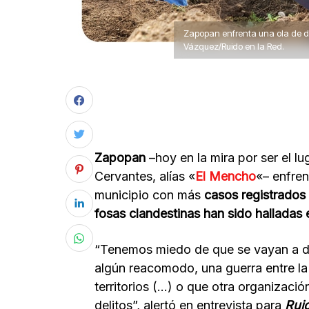
Zapopan enfrenta una ola de de
Vázquez/Ruido en la Red.
Zapopan
–hoy en la mira por ser el l
Cervantes, alías «
El Mencho
«– enfren
municipio con más
casos registrados
fosas clandestinas han sido halladas 
“Tenemos miedo de que se vayan a di
algún reacomodo, una guerra entre la
territorios (…) o que otra organización
delitos”, alertó en entrevista para
Rui