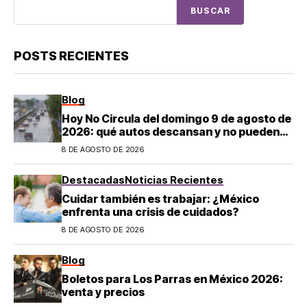
BUSCAR
POSTS RECIENTES
Blog
Hoy No Circula del domingo 9 de agosto de
2026: qué autos descansan y no pueden
salir en CDMX y el Estado de México; estos
8 DE AGOSTO DE 2026
son los horarios oficiales
Destacadas
Noticias Recientes
Cuidar también es trabajar: ¿México
enfrenta una crisis de cuidados?
8 DE AGOSTO DE 2026
Blog
Boletos para Los Parras en México 2026:
venta y precios