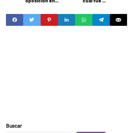
oposición en
cuál fue su
CDMX; no
aportación a
descartan
Morena?
acuerdo político
Buscar