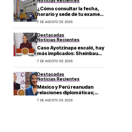
Noticias Recientes
¿Cómo consultar la fecha,
horario y sede de tu examen
de control presencial? La
7 DE AGOSTO DE 2026
UNAM da pasos a seguir
Destacadas
Noticias Recientes
Caso Ayotzinapa escaló, hay
más implicados: Sheinbaum
sobre detención de Ángel
7 DE AGOSTO DE 2026
Aguirre
Destacadas
Noticias Recientes
México y Perú reanudan
relaciones diplomáticas;
Sheinbaum confirma llegada
7 DE AGOSTO DE 2026
de Betssy Chávez al país