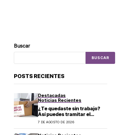
Buscar
BUSCAR
POSTS RECIENTES
Destacadas
Noticias Recientes
¿Te quedaste sin trabajo?
Así puedes tramitar el
Seguro de Desempleo CDMX
7 DE AGOSTO DE 2026
2026: convocatoria y
requisitos