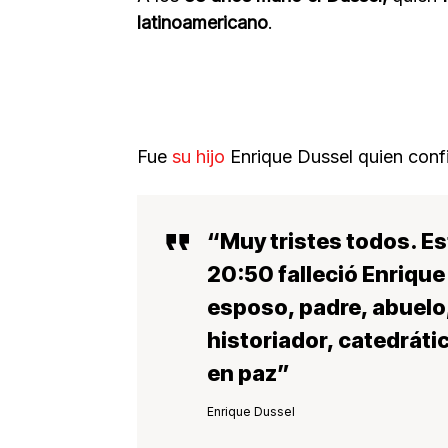
latinoamericano
.
Fue
su hijo
Enrique Dussel quien confi
“Muy tristes todos.
Es
20:50 falleció Enriqu
esposo, padre, abuelo,
historiador, catedráti
en paz
”
Enrique Dussel