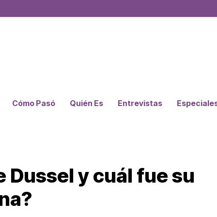
Cómo Pasó
Quién Es
Entrevistas
Especiale
 Dussel y cuál fue su
ena?