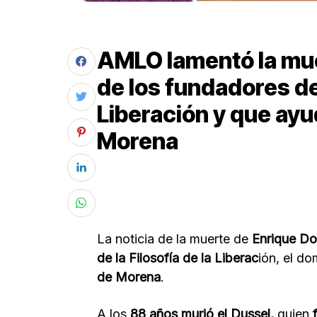
AMLO lamentó la mue
de los fundadores de 
Liberación y que ayu
Morena
La noticia de la muerte de
Enrique Do
de la Filosofía de la Liberac
ión, el d
de Morena
.
A los
88 años murió el Dussel,
quien
f